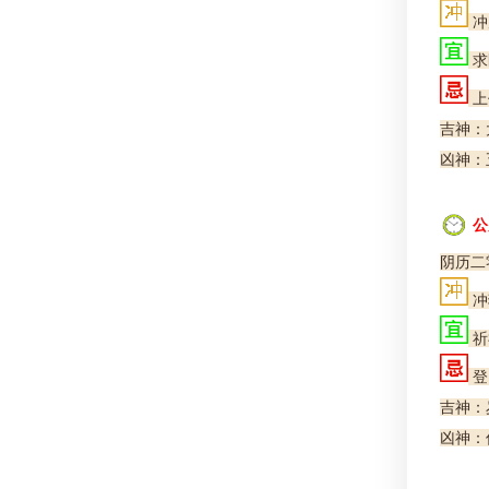
冲
求
上
吉神：大
凶神：
公
阴历二
冲
祈
登
吉神：
凶神：