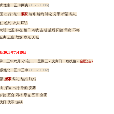
虎煞南 正冲丙寅
(1926 1986)
医 出行 清扫
搬家
装修 解约 诉讼 分手 祈福 祭祀
任 签约 求人 拜访
明 七圣 神在 相日 鸣吠 吉期 益后 阳德 司命 不将
五离 五虚 劫煞 章光 天贼
历2023年7月19日
零二三年六月(小)初二 星期三 - 戊寅日 危执位 -
金匮(吉)
猴煞北 正冲壬申
(1932 1992)
福
搬家
祭祀 结婚 订婚
山 探险 出行 乘船 安葬
岁德 五合 四相 母仓 五富 金匮
伐日 伏罪 游祸