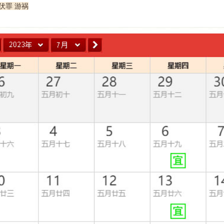
伏罪 游祸