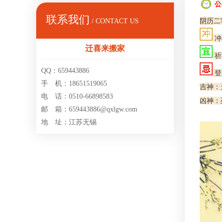
公
联系我们
阴历二
/ CONTACT US
冲
迁喜来搬家
祈
QQ：659443886
登
手 机：18651519065
吉神：
电 话：0510-66898583
凶神：
邮 箱：659443886@qxlgw.com
地 址：江苏无锡