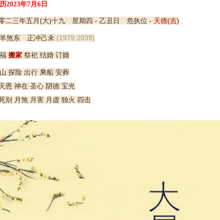
历2023年7月6日
零二三年五月(大)十九 星期四 - 乙丑日 危执位 -
天德(吉)
羊煞东 正冲己未
(1979 2039)
福
搬家
祭祀 结婚 订婚
山 探险 出行 乘船 安葬
天恩 神在 圣心 阴德 宝光
死别 月煞 月害 月虚 独火 四击