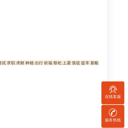
考试 求职 求财 种植 出行 祈福 祭祀 上梁 筑堤 提车 新船
在线客服
服务热线