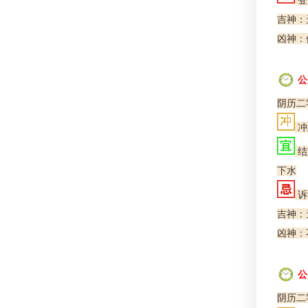
登
吉神：
凶神：
公
阴历二
冲
结
下水
诉
吉神：天
凶神：
公
阴历二