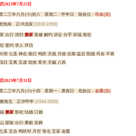
历2023年7月25日
零二三年六月(小)初八 星期二 - 甲申日 除执位 -
司命(吉)
虎煞南 正冲戊寅
(1938 1998)
医 出行 清扫
搬家
装修 解约 诉讼 分手 祈福 祭祀
任 签约 求人 拜访
明 七圣 神在 相日 鸣吠 天德 月德 吉期 益后 阳德 司命 不将
伐日 五离 五虚 劫煞 章光 天贼 八风
历2023年7月31日
零二三年六月(小)十四 星期一 - 庚寅日 危执位 -
金匮(吉)
猴煞北 正冲甲申
(1944 2004)
福
搬家
祭祀 结婚 订婚
山 探险 出行 乘船 安葬
七圣 五合 鸣吠对 月空 母仓 五富 金匮