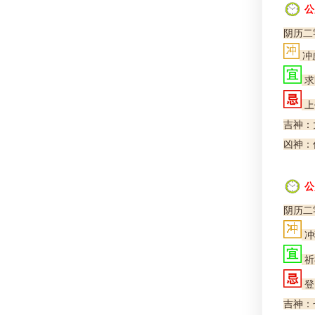
公
阴历二
冲
求
上
吉神：大
凶神：
公
阴历二
冲
祈
登
吉神：