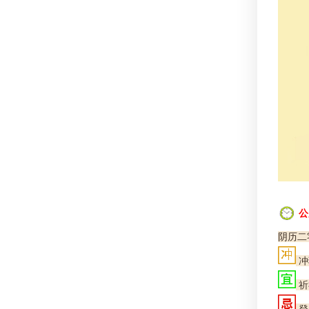
公
阴历二
冲
祈