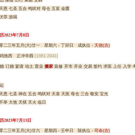
山 探险 出行 乘船 安葬
天恩 七圣 五合 鸣吠对 母仓 五富 金匮
伏罪 游祸
历2023年7月8日
零二三年五月(大)廿一 星期六 - 丁卯日 成执位 -
天德(吉)
鸡煞西 正冲辛酉
(1981 2041)
婚 订婚 宴请 动土 置业
搬家
装修 开市 开业 交易 签约 求医 上任 入学 
讼
恩 七圣 神在 五合 鸣吠对 天喜 天医 母仓 三合 敬安 宝光
不举 大煞 天狱 天火 临日
历2023年7月13日
零二三年五月(大)廿六 星期四 - 壬申日 除执位 -
司命(吉)