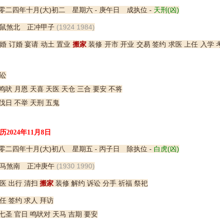
零二四年十月(大)初二 星期六 - 庚午日 成执位 -
天刑(凶)
鼠煞北 正冲甲子
(1924 1984)
婚 订婚 宴请 动土 置业
搬家
装修 开市 开业 交易 签约 求医 上任 入学 
讼
鸣吠 月恩 天喜 天医 天仓 三合 要安 不将
伐日 不举 天刑 五鬼
历2024年11月8日
零二四年十月(大)初八 星期五 - 丙子日 除执位 -
白虎(凶)
马煞南 正冲庚午
(1930 1990)
医 出行 清扫
搬家
装修 解约 诉讼 分手 祈福 祭祀
任 签约 求人 拜访
七圣 官日 鸣吠对 天马 吉期 要安