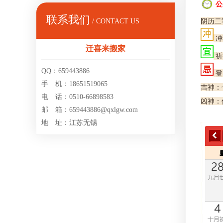
公
联系我们
阴历二
/ CONTACT US
冲
迁喜来搬家
祈
QQ：659443886
登
手 机：18651519065
吉神：
电 话：0510-66898583
凶神：
邮 箱：659443886@qxlgw.com
地 址：江苏无锡