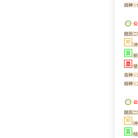
凶神：
公
阴历二
冲
祈
登
吉神：
凶神：
公
阴历二
冲
结