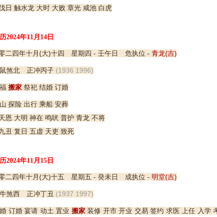
伐日 触水龙 大时 大败 章光 咸池 白虎
历2024年11月14日
零二四年十月(大)十四 星期四 - 壬午日 危执位 -
青龙(吉)
鼠煞北 正冲丙子
(1936 1996)
福
搬家
祭祀 结婚 订婚
山 探险 出行 乘船 安葬
天恩 大明 神在 鸣吠 普护 青龙 不将
九丑 复日 五虚 天吏 致死
历2024年11月15日
零二四年十月(大)十五 星期五 - 癸未日 成执位 -
明堂(吉)
牛煞西 正冲丁丑
(1937 1997)
婚 订婚 宴请 动土 置业
搬家
装修 开市 开业 交易 签约 求医 上任 入学 