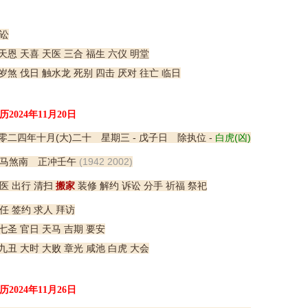
讼
天恩 天喜 天医 三合 福生 六仪 明堂
岁煞 伐日 触水龙 死别 四击 厌对 往亡 临日
历2024年11月20日
零二四年十月(大)二十 星期三 - 戊子日 除执位 -
白虎(凶)
马煞南 正冲壬午
(1942 2002)
医 出行 清扫
搬家
装修 解约 诉讼 分手 祈福 祭祀
任 签约 求人 拜访
七圣 官日 天马 吉期 要安
九丑 大时 大败 章光 咸池 白虎 大会
历2024年11月26日