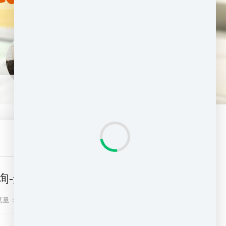
查询-迁喜来搬家
览量：
4141
分享到：