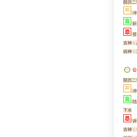
阴历二
冲
祈
登
吉神：
凶神：
公
阴历二
冲
结
下水
诉
吉神：七