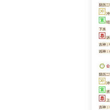
阴历二
冲
结
下水
诉
吉神：
凶神：
公
阴历二
冲
求
上
吉神：