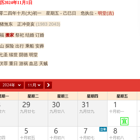
历2024年11月1日
零二四年十月(大)初一 星期五 - 己巳日 危执位 -
明堂(吉)
猪煞东 正冲癸亥
(1983 2043)
福
搬家
祭祀 结婚 订婚
山 探险 出行 乘船 安葬
七圣 续世 阴德 明堂
伏罪 重日 游祸 血忌 天贼