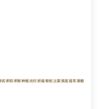
考试 求职 求财 种植 出行 祈福 祭祀 上梁 筑堤 提车 新船