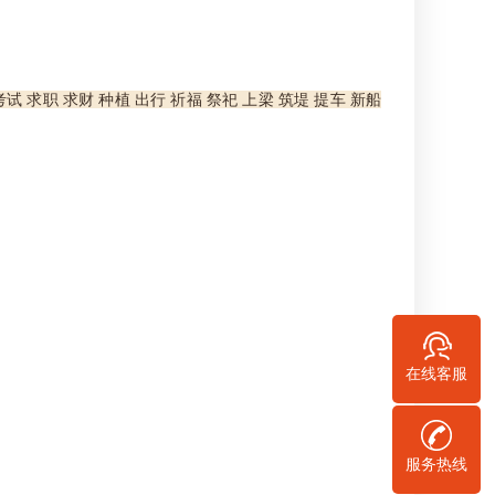
考试 求职 求财 种植 出行 祈福 祭祀 上梁 筑堤 提车 新船
在线客服
服务热线