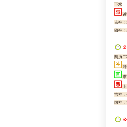
下水
诉
吉神：
凶神：
公
阴历二
冲
求
上
吉神：
凶神：
公