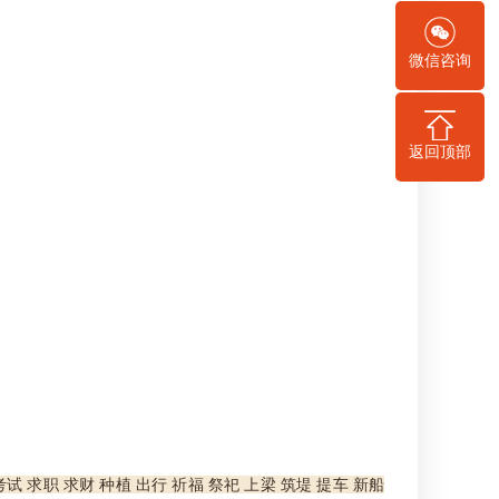
微信咨询
返回顶部
考试 求职 求财 种植 出行 祈福 祭祀 上梁 筑堤 提车 新船