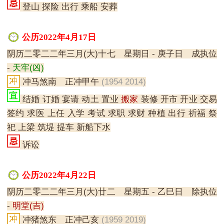
登山 探险 出行 乘船 安葬
公历2022年4月17日
阴历二零二二年三月(大)十七 星期日 - 庚子日 成执位
-
天牢(凶)
冲马煞南 正冲甲午
(1954 2014)
结婚 订婚 宴请 动土 置业
搬家
装修 开市 开业 交易
签约 求医 上任 入学 考试 求职 求财 种植 出行 祈福 祭
祀 上梁 筑堤 提车 新船下水
诉讼
公历2022年4月22日
阴历二零二二年三月(大)廿二 星期五 - 乙巳日 除执位
-
明堂(吉)
冲猪煞东 正冲己亥
(1959 2019)