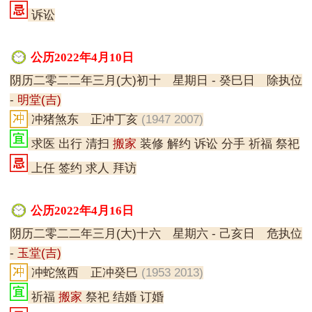
诉讼
公历2022年4月10日
阴历二零二二年三月(大)初十 星期日 - 癸巳日 除执位
-
明堂(吉)
冲猪煞东 正冲丁亥
(1947 2007)
求医 出行 清扫
搬家
装修 解约 诉讼 分手 祈福 祭祀
上任 签约 求人 拜访
公历2022年4月16日
阴历二零二二年三月(大)十六 星期六 - 己亥日 危执位
-
玉堂(吉)
冲蛇煞西 正冲癸巳
(1953 2013)
祈福
搬家
祭祀 结婚 订婚