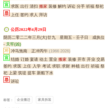
求医 出行 清扫
搬家
装修 解约 诉讼 分手 祈福 祭祀
上任 签约 求人 拜访
公历2022年4月29日
阴历二零二二年三月(大)廿九 星期五 - 壬子日 成执位
-
天牢(凶)
冲马煞南 正冲丙午
(1966 2026)
结婚 订婚 宴请 动土 置业
搬家
装修 开市 开业 交易
签约 求医 上任 入学 考试 求职 求财 种植 出行 祈福 祭
祀 上梁 筑堤 提车 新船下水
诉讼
企业搬迁
家具拆装
标签：