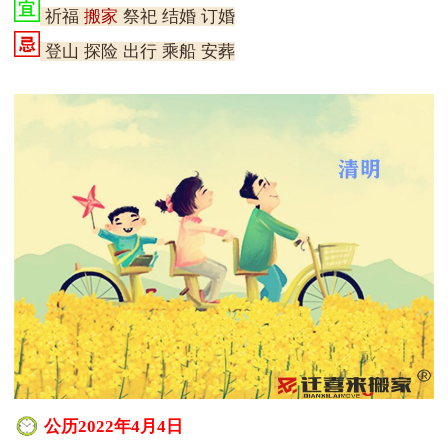
祈福
搬家
祭祀 结婚 订婚
登山 探险 出行 乘船 安葬
公历2022年4月4日