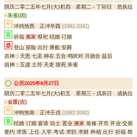
阴历二零二五年七月(大)初四 星期二 - 丁卯日 危执位
-
朱雀(凶)
冲鸡煞西 正冲辛酉
(1981 2041)
祈福
搬家
祭祀 结婚 订婚
登山 探险 出行 乘船 安葬
吉神：天恩 七圣 神在 五合 鸣吠对 月德合 益后
凶神：五虚 土符 天吏 致死 朱雀
公历2025年8月27日
阴历二零二五年七月(大)初五 星期三 - 戊辰日 成执位
-
金匮(吉)
冲狗煞南 正冲壬戌
(1982 2042)
结婚 订婚 宴请 动土 置业
搬家
装修 开市 开业 交易
签约 求医 上任 入学 考试 求职 求财 种植 出行 祈福 祭