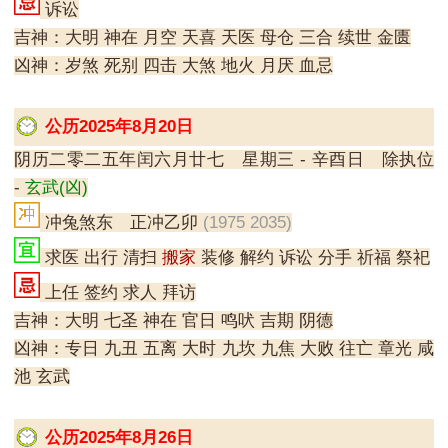
诉讼
吉神：大明 神在 月空 天喜 天医 母仓 三合 续世 金匮
凶神：岁煞 死别 四击 大煞 地火 月厌 血忌
公历2025年8月20日
阴历二零二五年闰六月廿七 星期三 - 辛酉日 除执位
-
玄武(凶)
冲兔煞东 正冲乙卯
(1975 2035)
求医 出行 清扫
搬家
装修 解约 诉讼 分手 祈福 祭祀
上任 签约 求人 拜访
吉神：大明 七圣 神在 官日 鸣吠 吉期 阴德
凶神：专日 九丑 五离 大时 九坎 九焦 大败 往亡 章光 咸
池 玄武
公历2025年8月26日