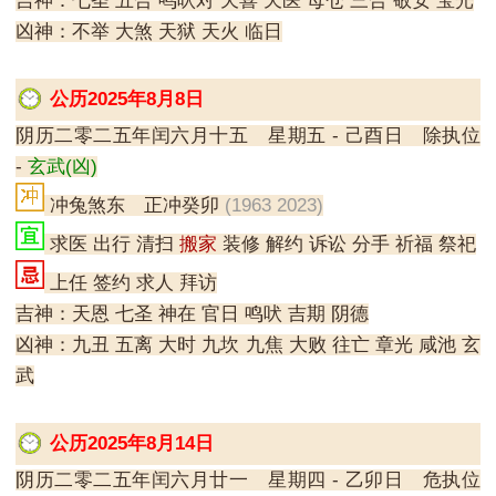
吉神：七圣 五合 鸣吠对 天喜 天医 母仓 三合 敬安 宝光
凶神：不举 大煞 天狱 天火 临日
公历2025年8月8日
阴历二零二五年闰六月十五 星期五 - 己酉日 除执位
-
玄武(凶)
冲兔煞东 正冲癸卯
(1963 2023)
求医 出行 清扫
搬家
装修 解约 诉讼 分手 祈福 祭祀
上任 签约 求人 拜访
吉神：天恩 七圣 神在 官日 鸣吠 吉期 阴德
凶神：九丑 五离 大时 九坎 九焦 大败 往亡 章光 咸池 玄
武
公历2025年8月14日
阴历二零二五年闰六月廿一 星期四 - 乙卯日 危执位