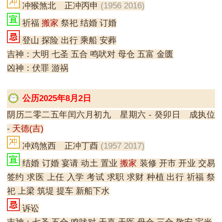
冲猴煞北 正冲丙申
(1956 2016)
祈福
搬家
祭祀 结婚 订婚
登山 探险 出行 乘船 安葬
吉神：大明 七圣 五合 鸣吠对 母仓 五富 金匮
凶神：伏罪 游祸
公历2025年8月2日
阴历二零二五年闰六月初九 星期六 - 癸卯日 成执位
-
天德(吉)
冲鸡煞西 正冲丁酉
(1957 2017)
结婚 订婚 宴请 动土 置业
搬家
装修 开市 开业 交易
签约 求医 上任 入学 考试 求职 求财 种植 出行 祈福 祭
祀 上梁 筑堤 提车 新船下水
诉讼