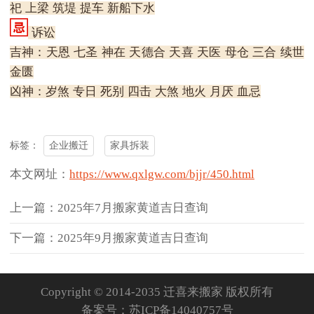
祀 上梁 筑堤 提车 新船下水
诉讼
吉神：天恩 七圣 神在 天德合 天喜 天医 母仓 三合 续世
金匮
凶神：岁煞 专日 死别 四击 大煞 地火 月厌 血忌
企业搬迁
家具拆装
标签：
本文网址：
https://www.qxlgw.com/bjjr/450.html
上一篇：2025年7月搬家黄道吉日查询
下一篇：2025年9月搬家黄道吉日查询
Copyright © 2014-2035 迁喜来搬家 版权所有
备案号：
苏ICP备14040757号