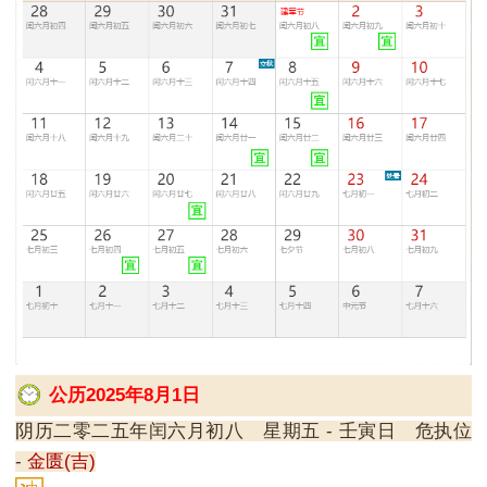
公历2025年8月1日
阴历二零二五年闰六月初八 星期五 - 壬寅日 危执位
-
金匮(吉)