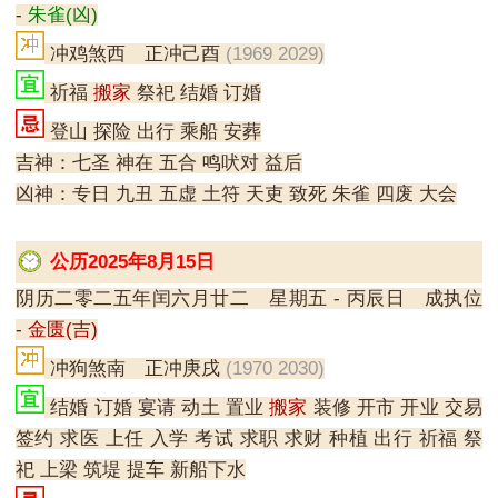
-
朱雀(凶)
冲鸡煞西 正冲己酉
(1969 2029)
祈福
搬家
祭祀 结婚 订婚
登山 探险 出行 乘船 安葬
吉神：七圣 神在 五合 鸣吠对 益后
凶神：专日 九丑 五虚 土符 天吏 致死 朱雀 四废 大会
公历2025年8月15日
阴历二零二五年闰六月廿二 星期五 - 丙辰日 成执位
-
金匮(吉)
冲狗煞南 正冲庚戌
(1970 2030)
结婚 订婚 宴请 动土 置业
搬家
装修 开市 开业 交易
签约 求医 上任 入学 考试 求职 求财 种植 出行 祈福 祭
祀 上梁 筑堤 提车 新船下水