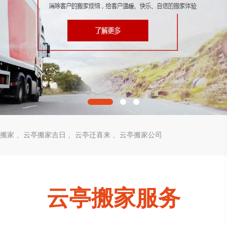
搬家
云亭搬家吉日
云亭迁喜来
云亭搬家公司
云亭搬家服务