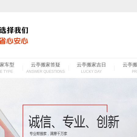
家车型
云亭搬家答疑
云亭搬家吉日
云亭
E TYPE
ANSWER QUESTIONS
LUCKY DAY
PR