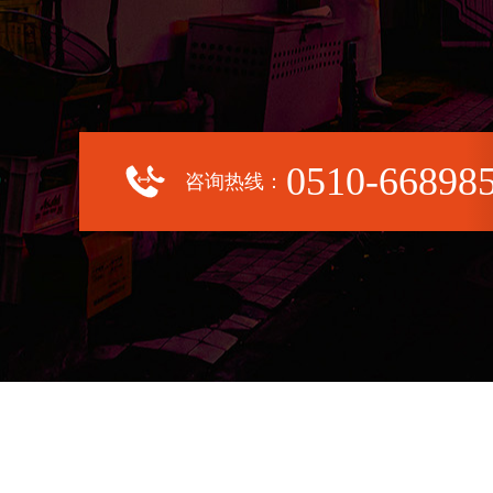
0510-66898
咨询热线：