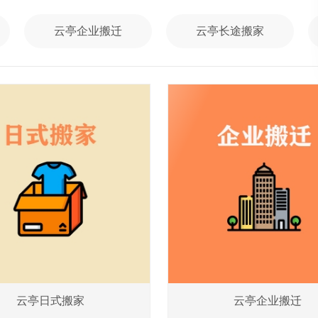
云亭企业搬迁
云亭长途搬家
云亭日式搬家
云亭企业搬迁