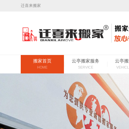
迁喜来搬家
搬家首页
云亭搬家服务
云亭搬
HOME
SERVICE
VEHICL