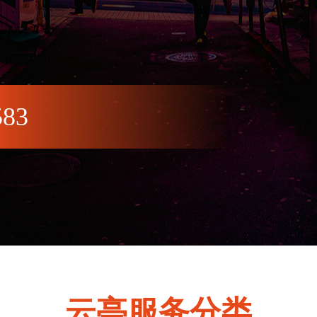
583
云亭服务分类