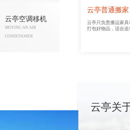
云亭普通搬家
云亭空调移机
云亭只负责搬运家具
MOVING AN AIR
打包好物品，适合追
CONDITIONER
云亭关