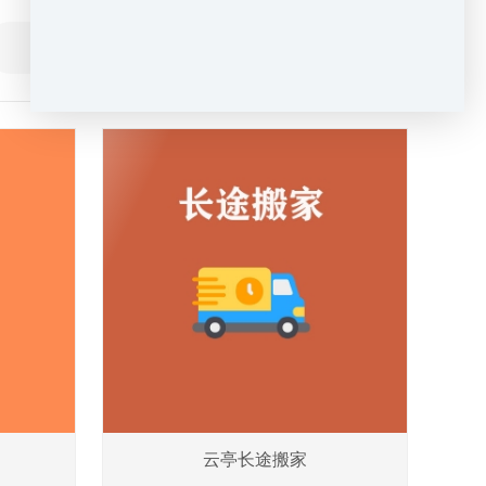
云亭家具拆装
云亭空调移机
云亭长途搬家