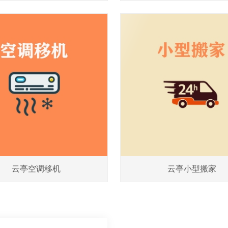
云亭空调移机
云亭小型搬家