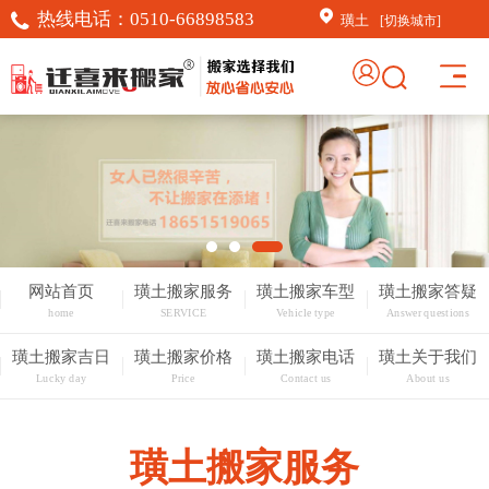
热线电话：
0510-66898583
璜土
[切换城市]
网站首页
璜土搬家服务
璜土搬家车型
璜土搬家答疑
home
SERVICE
Vehicle type
Answer questions
璜土搬家吉日
璜土搬家价格
璜土搬家电话
璜土关于我们
Lucky day
Price
Contact us
About us
璜土搬家服务