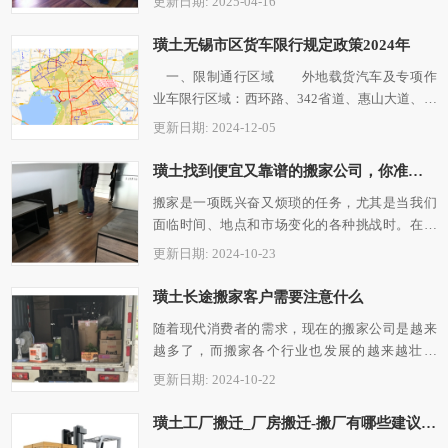
更新日期: 2025-04-16
璜土无锡市区货车限行规定政策2024年
一、限制通行区域 外地载货汽车及专项作
业车限行区域：西环路、342省道、惠山大道、锡
宁路、312...
更新日期: 2024-12-05
璜土找到便宜又靠谱的搬家公司，你准备好了吗？
搬家是一项既兴奋又烦琐的任务，尤其是当我们
面临时间、地点和市场变化的各种挑战时。在无
锡这样一个充满活...
更新日期: 2024-10-23
璜土长途搬家客户需要注意什么
随着现代消费者的需求，现在的搬家公司是越来
越多了，而搬家各个行业也发展的越来越壮大
了，那么这么多的搬...
更新日期: 2024-10-22
璜土工厂搬迁_厂房搬迁-搬厂有哪些建议和方案?