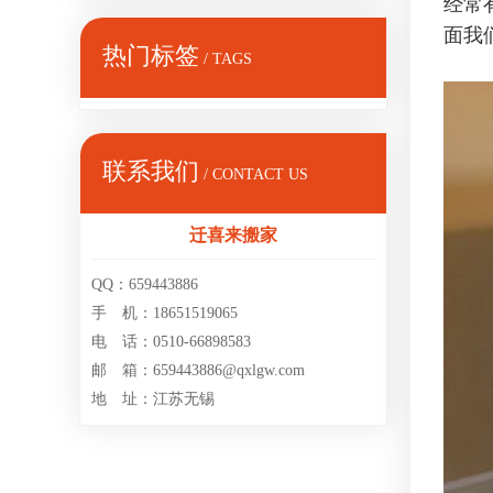
经常
面我
热门标签
/ TAGS
联系我们
/ CONTACT US
迁喜来搬家
QQ：659443886
手 机：18651519065
电 话：0510-66898583
邮 箱：659443886@qxlgw.com
地 址：江苏无锡