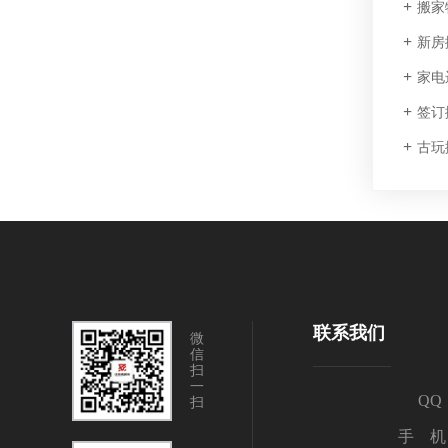
搬家
新房
家电
签订
古玩
联系我们
微
信
扫
一
QQ：
扫
手 机：