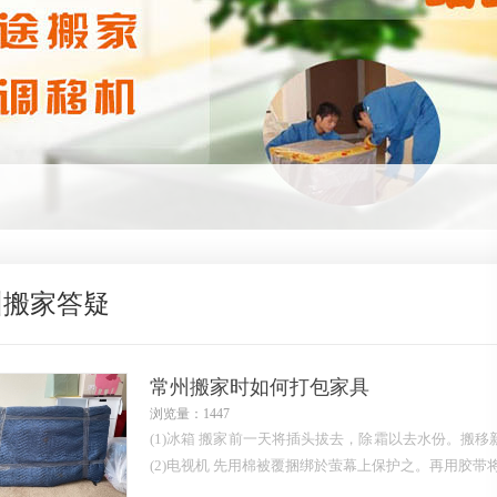
州搬家答疑
常州搬家时如何打包家具
浏览量：1447
(1)冰箱 搬家前一天将插头拔去，除霜以去水份。搬
(2)电视机 先用棉被覆捆绑於萤幕上保护之。再用胶带将