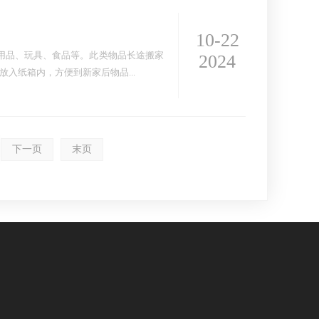
10-22
用品、玩具、食品等。此类物品长途搬家
2024
入纸箱内，方便到新家后物品...
下一页
末页