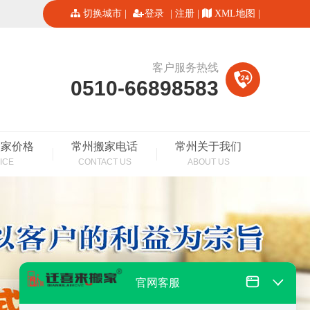
切换城市
|
登录
|
注册
|
XML地图
|
客户服务热线
0510-66898583
搬家价格
常州搬家电话
常州关于我们
ICE
CONTACT US
ABOUT US
官网客服